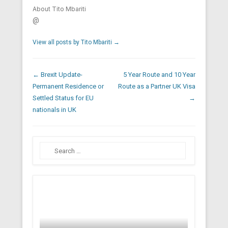
About Tito Mbariti
@
View all posts by Tito Mbariti
→
Post navigation
←
Brexit Update-
5 Year Route and 10 Year
Permanent Residence or
Route as a Partner UK Visa
Settled Status for EU
→
nationals in UK
Search