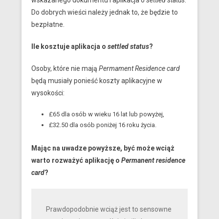
wskazanego dokumentu i aplikacja o
settled status
.
Do dobrych wieści należy jednak to, że będzie to
bezpłatne.
Ile kosztuje aplikacja o
settled status
?
Osoby, które nie mają
Permament Residence card
będą musiały ponieść koszty aplikacyjne w
wysokości:
£65 dla osób w wieku 16 lat lub powyżej,
£32.50 dla osób poniżej 16 roku życia.
Mając na uwadze powyższe, być może wciąż
warto rozważyć aplikację o
Permanent residence
card
?
Prawdopodobnie wciąż jest to sensowne