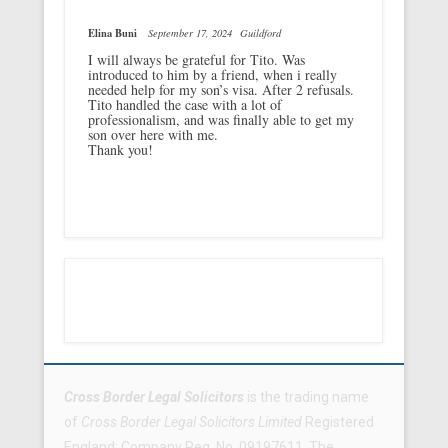
Elina Buni
September 17, 2024
Guildford
I will always be grateful for Tito. Was
introduced to him by a friend, when i really
needed help for my son’s visa. After 2 refusals.
Tito handled the case with a lot of
professionalism, and was finally able to get my
son over here with me.
Thank you!
Footer Menu
Cross Border Legal Solicitors
is the trading name
of
Cross Border Legal Solicitors Limited
Registered
England: Company Reg. No. 09197611. The